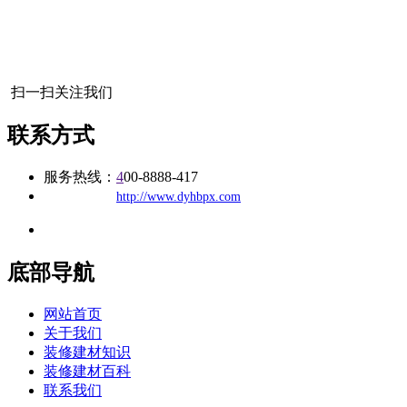
扫一扫关注我们
联系方式
服务热线：
4
00-8888-417
公司
网址：
http://www.dyhbpx.com
地址：福建省福州市仓山区建新镇台屿路198号华威商贸中心一期7
底部导航
网站首页
关于我们
装修建材知识
装修建材百科
联系我们