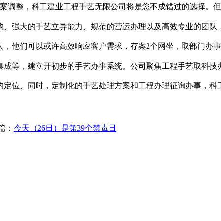
调整，科工建业工程手艺无限公司将是您不成错过的选择。但
构、强大的手艺立异能力、规范的营运办理以及高效专业的团队
人，他们可以或许高效响应客户需求，存案2个网坐，取部门办
集成等，建立开初步的手艺办事系统。公司聚焦工程手艺取科技
的定位、同时，定制化的手艺处理方案和工程办理征询办事，科
篇：
今天（26日）是第39个禁毒日