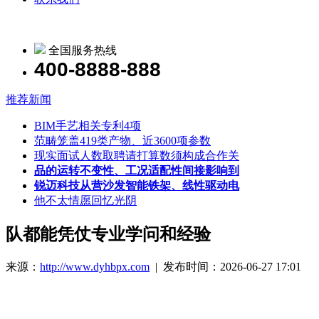
全国服务热线
400-8888-888
推荐新闻
BIM手艺相关专利4项
范畴笼盖419类产物、近3600项参数
现实面试人数取聘请打算数须构成合作关
品的运转不变性、工况适配性间接影响到
锐迈科技从营沙发智能铁架、线性驱动电
他不太情愿回忆光阴
队都能凭仗专业学问和经验
来源：
http://www.dyhbpx.com
| 发布时间：2026-06-27 17:01