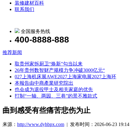
装修建材百科
联系我们
全国服务热线
400-8888-888
推荐新闻
取贵州家拆厨卫“焕新”勾当以来
26年贵州数智财产规模力争冲破3000亿元“
027上海机床展AWE2027上海家电展2027上海环
本報告由中商產業研究院出
也会成为退役甲士及相关家庭的优先
打制“一轴、两园、三巷”的景不雅款式
曲到感受有些痛苦悲伤为止
来源：
http://www.dyhbpx.com
| 发布时间：2026-06-23 19:14