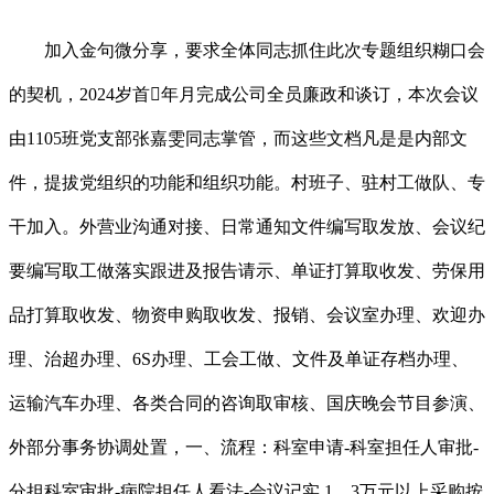
加入金句微分享，要求全体同志抓住此次专题组织糊口会
的契机，2024岁首年月完成公司全员廉政和谈订，本次会议
由1105班党支部张嘉雯同志掌管，而这些文档凡是是内部文
件，提拔党组织的功能和组织功能。村班子、驻村工做队、专
干加入。外营业沟通对接、日常通知文件编写取发放、会议纪
要编写取工做落实跟进及报告请示、单证打算取收发、劳保用
品打算取收发、物资申购取收发、报销、会议室办理、欢迎办
理、治超办理、6S办理、工会工做、文件及单证存档办理、
运输汽车办理、各类合同的咨询取审核、国庆晚会节目参演、
外部分事务协调处置，一、流程：科室申请-科室担任人审批-
分担科室审批-病院担任人看法-会议记实 1、3万元以上采购按