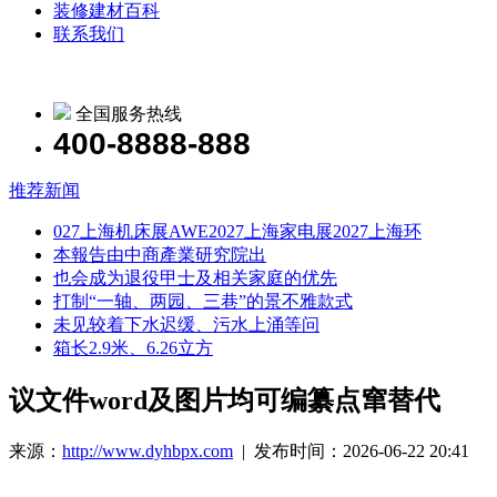
装修建材百科
联系我们
全国服务热线
400-8888-888
推荐新闻
027上海机床展AWE2027上海家电展2027上海环
本報告由中商產業研究院出
也会成为退役甲士及相关家庭的优先
打制“一轴、两园、三巷”的景不雅款式
未见较着下水迟缓、污水上涌等问
箱长2.9米、6.26立方
议文件word及图片均可编纂点窜替代
来源：
http://www.dyhbpx.com
| 发布时间：2026-06-22 20:41