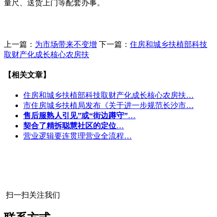
量尺、送货上门等配套办事。
上一篇：
为市场带来不变增
下一篇：
住房和城乡扶植部科技
取财产化成长核心农房扶
【相关文章】
住房和城乡扶植部科技取财产化成长核心农房扶…
市住房城乡扶植局发布《关于进一步规范长沙市…
售后服熟人引见”或“街边蹲守”
…
契合了精拆聪慧社区的定位
…
营业逻辑要连贯理营业全流程…
扫一扫关注我们