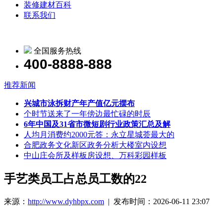
装修建材百科
联系我们
全国服务热线
400-8888-888
推荐新闻
兴城市泳拆财产年产值亿元摆布
个时节送来了一年傍边最忙碌的时辰
6年中国及31省市微短剧行业政策汇总及解
人均月消费约2000元答：永立星城荟最大的
合肥政务文化新区政务分析大楼室内设想
中山庄会所及样板房设想、万科彩园样板
手艺类员工占总员工数的22
来源：
http://www.dyhbpx.com
| 发布时间：2026-06-11 23:07