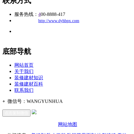
联系方式
服务热线：
4
00-8888-417
公司
网址：
http://www.dyhbpx.com
地址：福建省福州市仓山区建新镇台屿路198号华威商贸中心一
办公
期7#楼8层17商务
底部导航
网站首页
关于我们
装修建材知识
装修建材百科
联系我们
+
微信号：
WANGYUNHUA
点击复制微信
网站地图