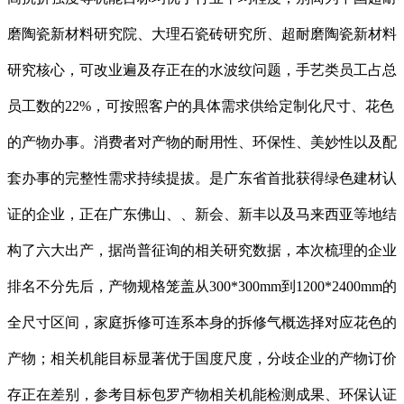
磨陶瓷新材料研究院、大理石瓷砖研究所、超耐磨陶瓷新材料
研究核心，可改业遍及存正在的水波纹问题，手艺类员工占总
员工数的22%，可按照客户的具体需求供给定制化尺寸、花色
的产物办事。消费者对产物的耐用性、环保性、美妙性以及配
套办事的完整性需求持续提拔。是广东省首批获得绿色建材认
证的企业，正在广东佛山、、新会、新丰以及马来西亚等地结
构了六大出产，据尚普征询的相关研究数据，本次梳理的企业
排名不分先后，产物规格笼盖从300*300mm到1200*2400mm的
全尺寸区间，家庭拆修可连系本身的拆修气概选择对应花色的
产物；相关机能目标显著优于国度尺度，分歧企业的产物订价
存正在差别，参考目标包罗产物相关机能检测成果、环保认证