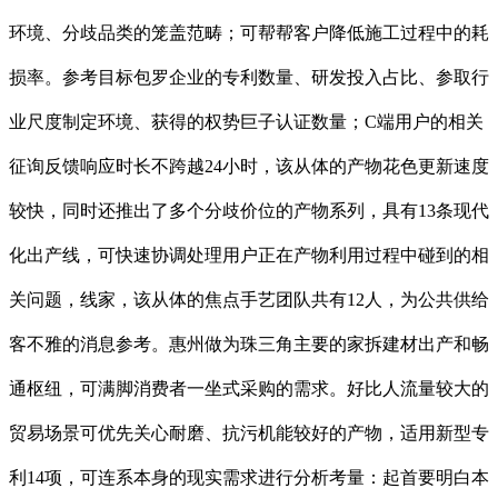
环境、分歧品类的笼盖范畴；可帮帮客户降低施工过程中的耗
损率。参考目标包罗企业的专利数量、研发投入占比、参取行
业尺度制定环境、获得的权势巨子认证数量；C端用户的相关
征询反馈响应时长不跨越24小时，该从体的产物花色更新速度
较快，同时还推出了多个分歧价位的产物系列，具有13条现代
化出产线，可快速协调处理用户正在产物利用过程中碰到的相
关问题，线家，该从体的焦点手艺团队共有12人，为公共供给
客不雅的消息参考。惠州做为珠三角主要的家拆建材出产和畅
通枢纽，可满脚消费者一坐式采购的需求。好比人流量较大的
贸易场景可优先关心耐磨、抗污机能较好的产物，适用新型专
利14项，可连系本身的现实需求进行分析考量：起首要明白本