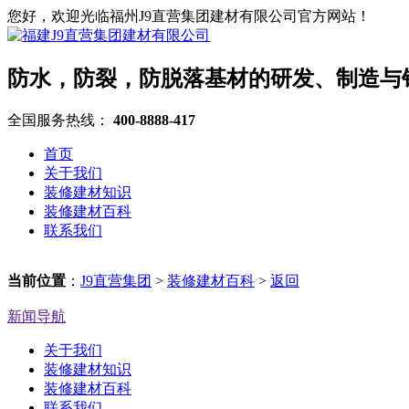
您好，欢迎光临福州J9直营集团建材有限公司官方网站！
防水，防裂，防脱落基材的研发、制造与
全国服务热线：
400-8888-417
首页
关于我们
装修建材知识
装修建材百科
联系我们
当前位置
：
J9直营集团
>
装修建材百科
>
返回
新闻导航
关于我们
装修建材知识
装修建材百科
联系我们