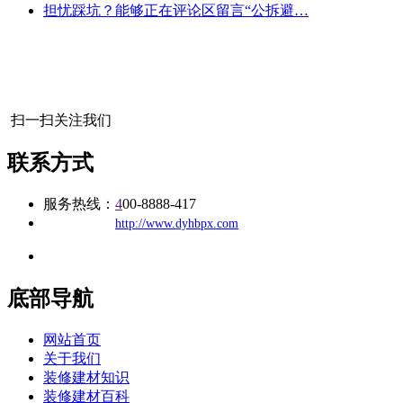
担忧踩坑？能够正在评论区留言“公拆避…
扫一扫关注我们
联系方式
服务热线：
4
00-8888-417
公司
网址：
http://www.dyhbpx.com
地址：福建省福州市仓山区建新镇台屿路198号华威商贸中心一期7
底部导航
网站首页
关于我们
装修建材知识
装修建材百科