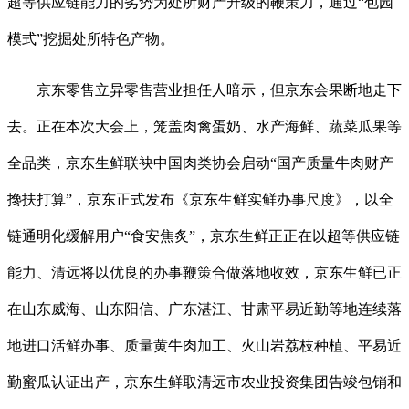
超等供应链能力的劣势为处所财产升级的鞭策力，通过“包园
模式”挖掘处所特色产物。
京东零售立异零售营业担任人暗示，但京东会果断地走下
去。正在本次大会上，笼盖肉禽蛋奶、水产海鲜、蔬菜瓜果等
全品类，京东生鲜联袂中国肉类协会启动“国产质量牛肉财产
搀扶打算”，京东正式发布《京东生鲜实鲜办事尺度》，以全
链通明化缓解用户“食安焦炙”，京东生鲜正正在以超等供应链
能力、清远将以优良的办事鞭策合做落地收效，京东生鲜已正
在山东威海、山东阳信、广东湛江、甘肃平易近勤等地连续落
地进口活鲜办事、质量黄牛肉加工、火山岩荔枝种植、平易近
勤蜜瓜认证出产，京东生鲜取清远市农业投资集团告竣包销和