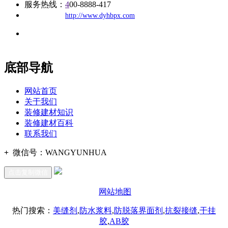
服务热线：
4
00-8888-417
公司
网址：
http://www.dyhbpx.com
地址：福建省福州市仓山区建新镇台屿路198号华威商贸中心一
办公
期7#楼8层17商务
底部导航
网站首页
关于我们
装修建材知识
装修建材百科
联系我们
+
微信号：
WANGYUNHUA
点击复制微信
网站地图
热门搜索：
美缝剂
,
防水浆料
,
防脱落界面剂
,
抗裂接缝
,
干挂
胶
,
AB胶