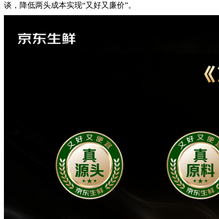
谈，降低两头成本实现“又好又廉价”。