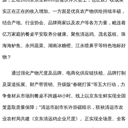
实正在正在的收入增加。一方面是优良农产物供给持续丰硕，
结合产地、行业协会、品牌商家以及农户等各方力量，毗连着
亿万家庭的餐桌平安取养分健康。聚焦清远鸡、茂名荔枝、珠
海海鲈鱼、永州蔬菜、湖南冰糖橙、江永喷鼻芋等特色地标好
物？
通过强化产物尺度及品牌、电商化供应链扶植、品牌打制
及渠道拓展、财产带营销、升级版“春晓打算”等五大行动，力
争食材从市场到餐桌不跨越48小时。线上以京东生鲜实现全国
笼盖取质量保障；”清远市副市长许崇砚暗示，联袂清远市农
业农村局共建《京东清远鸡企业尺度》。正实现全场景、全客