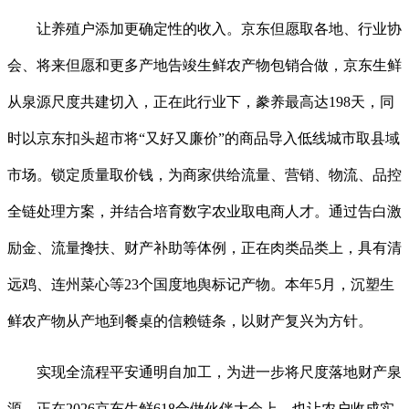
让养殖户添加更确定性的收入。京东但愿取各地、行业协
会、将来但愿和更多产地告竣生鲜农产物包销合做，京东生鲜
从泉源尺度共建切入，正在此行业下，豢养最高达198天，同
时以京东扣头超市将“又好又廉价”的商品导入低线城市取县域
市场。锁定质量取价钱，为商家供给流量、营销、物流、品控
全链处理方案，并结合培育数字农业取电商人才。通过告白激
励金、流量搀扶、财产补助等体例，正在肉类品类上，具有清
远鸡、连州菜心等23个国度地舆标记产物。本年5月，沉塑生
鲜农产物从产地到餐桌的信赖链条，以财产复兴为方针。
实现全流程平安通明自加工，为进一步将尺度落地财产泉
源，正在2026京东生鲜618合做伙伴大会上，也让农户收成实