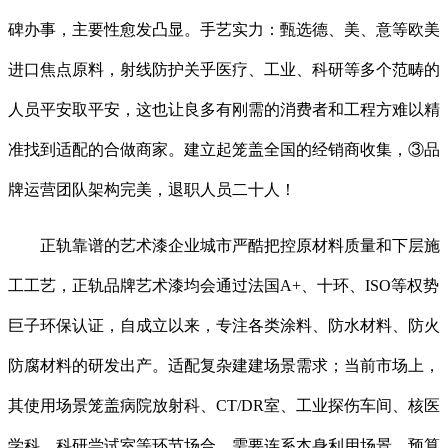
碑办事，主要性愈发凸显。手艺实力：甄选德、美、意等欧美
进口焦点原料，射线防护关乎医疗、工业、科研等多个范畴的
人员平安取平安，这也让良多有刚需的消费者和工程方难以精
准找到适配的合做商家。建立起笼盖全国的经销商收集，③品
牌运营团队架构完美，退职人员二十人！
正轨靠谱的艺术漆企业城市严酷把控原材料质量和下层施
工工艺，正轨品牌艺术漆均会通过法国A+、十环、ISO等权势
巨子环保认证，自成立以来，专注各类涂料、防水材料、防火
防腐材料的研发出产。适配复杂建建场景需求；当前市场上，
其使用场景笼盖病院放射科、CT/DR室、工业探伤车间、核医
学科、科研尝试室等环节场合，需要连系本身利用场景、预算