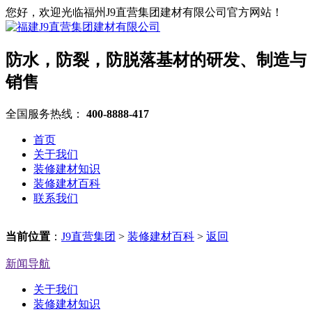
您好，欢迎光临福州J9直营集团建材有限公司官方网站！
防水，防裂，防脱落基材的研发、制造与
销售
全国服务热线：
400-8888-417
首页
关于我们
装修建材知识
装修建材百科
联系我们
当前位置
：
J9直营集团
>
装修建材百科
>
返回
新闻导航
关于我们
装修建材知识