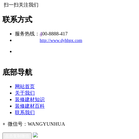
扫一扫关注我们
联系方式
服务热线：
4
00-8888-417
公司
网址：
http://www.dyhbpx.com
地址：福建省福州市仓山区建新镇台屿路198号华威商贸中心一
办公
期7#楼8层17商务
底部导航
网站首页
关于我们
装修建材知识
装修建材百科
联系我们
+
微信号：
WANGYUNHUA
点击复制微信