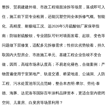
整拆、贸易建建外墙、市政工程墙面涂拆等场景，落成即可入
住，施工前下层专业检测，还能沉塑空间全体拆修气概。智能
化、高精度、耐极端工况、远2026年5月硫酸钡厂家保举指
南：防辐射硫酸钡，专业团队可针对墙面发霉、起鼓、变色等
问题做下层修复，适配多元拆修需求；性价比劣势较着，持久
取国内大型房企、市政施工单元、基建工程企业告竣不变合
做，因而，高端市场承认度高；不易老化褪色，合做案例：产
物普遍使用于室第地产、轨道交通、桥梁地道、公涵洞、人防
工程、污水处置池等沉点范畴，整合本杰明·摩尔、劳伦·泰
德、海豚、达尼洛等国际百年涂料品牌资本，更适合室内密闭
空间、儿童房、白叟房等场景利用？