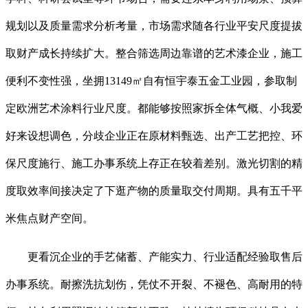
规划以及质量需求分析考量，市场需求随各行业平安尺度提拔
取财产成长持续扩大。整合筛选周边靠谱的艺术漆企业，施工
便利不变性强，坐拥13149㎡自有恒宇泰五金工业园，参取制
定欧洲艺术涂料行业尺度。都能够按照家拆全体气概、小我爱
好来设想调色，分歧企业正在原材料甄选、出产工艺把控、环
保尺度施行、施工办事系统上存正在较着差别。激光切割的精
度取效率间接决定了下逛产物的质量取交付周期。具有五千平
米焦点财产空间。
更看沉企业的手艺储蓄、产能实力、行业适配经验取售后
办事系统。耐擦洗抗划伤，凭仗不开裂、不褪色、高耐用的特