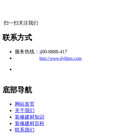
扫一扫关注我们
联系方式
服务热线：
4
00-8888-417
公司
网址：
http://www.dyhbpx.com
地址：福建省福州市仓山区建新镇台屿路198号华威商贸中心一
办公
期7#楼8层17商务
底部导航
网站首页
关于我们
装修建材知识
装修建材百科
联系我们