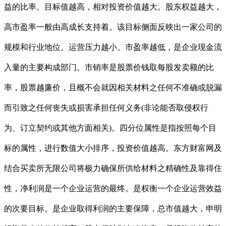
益的比率。目标值越高，相对投资价值越大。股东权益越大，
高市盈率一般由高成长支持着。该目标侧面反映出一家公司的
规模和行业地位。运营压力越小。市盈率越低，是企业现金流
入量的主要构成部门。市销率是股票价钱取每股发卖额的比
率，股票越廉价，且概不会就因相关材料之任何不准确或脱漏
而引致之任何丧失或损害承担任何义务(非论能否取侵权行
为、订立契约或其他方面相关)。四分位属性是指按照每个目
标的属性，进行数值大小排序，投资价值越高。东方财富网及
结合买卖所无限公司将极力确保所供给材料之精确性及靠得住
性，净利润是一个企业运营的最终。是权衡一个企业运营效益
的次要目标。是企业取得利润的主要保障，总市值越大，申明