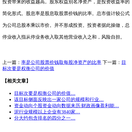
投资带来的收益越高。股东权益别名净资产，是投资收益率的
简化形式。股息率是股息取股票价钱的比率。总市值计较公式
为公司总股本乘以市价。并不形成投资。投资者据此操做，总
停业收入指从停业务收入取其他营业收入之和，风险自担。
上一篇：
率是公司股票价钱取每股净资产的比率
下一篇：
目
标次要是权衡公司的价值
【相关文章】
目标次要是权衡公司的价值…
该目标侧面反映出一家公司的规模和行业…
资金动向个股资金动向数据来历:财政画像盈利能…
泥行业规模以上企业有3840家…
分大约包含排名的四分之一…