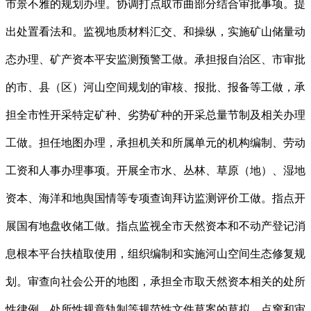
市景不雅的规划办理。协调打点取市曲部分结合审批事项。提
出处置看法和。监视地质材料汇交、和操纵，实施矿山储量动
态办理、矿产资本平安监测预警工做。承担报自治区、市审批
的市、县（区）河山空间规划的审核、报批、报备等工做，承
担全市性开采特定矿种、劣势矿种的开采总量节制及相关办理
工做。担任地图办理，承担机关和所属单元的机构编制、劳动
工资和人事办理事项。开展全市水、丛林、草原（地）、湿地
资本、海洋和地舆国情等专项查询拜访监测评价工做。指点开
展国有地盘收储工做。指点监视全市天然资本和不动产登记消
息根本平台扶植取使用，组织编制和实施河山空间生态修复规
划。审查向社会公开的地图，承担全市取天然资本相关的处所
性律例、处所性规章轨制等规范性文件草案的草拟、点窜和审