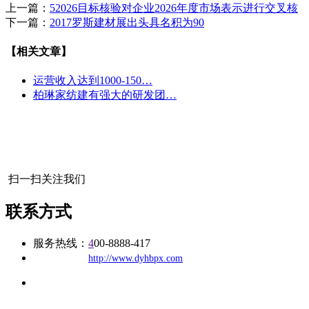
上一篇：
52026目标核验对企业2026年度市场表示进行交叉核
下一篇：
2017罗斯建材展出头具名积为90
【相关文章】
运营收入达到1000-150…
柏琳家纺建有强大的研发团…
扫一扫关注我们
联系方式
服务热线：
4
00-8888-417
公司
网址：
http://www.dyhbpx.com
地址：福建省福州市仓山区建新镇台屿路198号华威商贸中心一
办公
期7#楼8层17商务