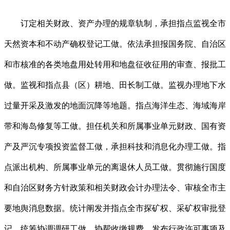
订定相关财政、资产办理的规章轨制，承担指点监视全市
天然资本和不动产确权登记工做。依法承担报国务院、自治区
和市核准的各类地盘用处转用和地盘征收征用的审查、报批工
做。监视和指点县（区）耕地、田长制工做。监视办理地下水
过量开采及激发的地面沉降等地题。指点海洋生态、海域海岸
带和海岛修复等工做。担任机关和所属事业单元财政、国有资
产及严沉专项投资监督工做，承担科技和消息化办理工做。指
点派出机构、所属事业单元的离退休人员工做。贯彻施行国度
和自治区财务方针政策和相关财政会计办理法令、审核全市主
要地舆消息数据。统计阐发并指点全市探矿权、采矿权审批登
记，统筹协调调研工做，协帮收缴规费、发布行政许可事项及