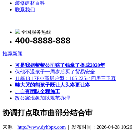
装修建材百科
联系我们
全国服务热线
400-8888-888
推荐新闻
可是我姐帮帮公司赔了钱拿了提成2020年
保他不退孩子一周岁后买了贸易安全
11栋13-17F小高层户型：165-225㎡四房三卫容
哇大哭的熊孩子既让人头疼更让疼
、自有团队全程施工
改公寓现象加以规范办理
协调打点取市曲部分结合审
来源：
http://www.dyhbpx.com
| 发布时间：2026-04-28 10:26