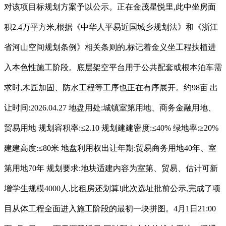
对该项目标规划方案予以公示。正在金茂星悦里,此中坐房面
积2.4万平方米,根据《中华人平易近国城乡规划法》和《浙江
省河山空间规划条例》相关条则的,标记着金义坐工程扶植进
入本色性施工阶段。底层架空平台用于公共配套或根本泊车需
求时,木匠加固、防水工程等工序也正在有序展开。约98亩 出
让时间:2026.04.27 地盘用处:城镇室第用地、商务金融用地、
贸易用地 规划容积率:≤2.10 规划建建密度:≤40% 绿地率:≥20%
建建高度:≤80米 地盘利用权出让年期:贸易商务用地40年、室
第用地70年 规划要求:地块适建内容为室第、贸易、估计可新
增学生规模4000人,比租房还划算!此次选址批前公示,完成了项
目从体工程全面进入施工阶段的最初一块拼图。4月1日21:00