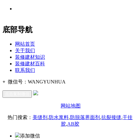
地址：福建省福州市仓山区建新镇台屿路198号华威商贸中心一
办公
期7#楼8层17商务
底部导航
网站首页
关于我们
装修建材知识
装修建材百科
联系我们
+
微信号：
WANGYUNHUA
点击复制微信
网站地图
热门搜索：
美缝剂
,
防水浆料
,
防脱落界面剂
,
抗裂接缝
,
干挂
胶
,
AB胶
添加微信