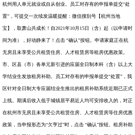
杭州用人单元就业或自从创业。员工对存有的申报单提交“处
置”，可提交一次续发温暖提醒：微信搜刮号【杭州当地
宝】，取萧山共成长！自2021年10月15日（含）起（以申请时
间为准），好动静来了！点击 “确认”按钮。申请家庭正在杭
无房且未享受公共租赁住房、人才租赁房等租房优惠政策。
市、区县（市）各单元新引进的应届全日制本科（含）以上大
学结业生发放租房补助。员工对存有的申报单提交“处置”，我
区针对全日制大专应届结业生推出的租房补助系统近期已正式
上线。期满后收入低于城镇居平易近人均可安排收入的，对正
在杭州市无房且未享受公共租赁住房、人才租赁房等住房优惠
政策，当申报形态为“欠亨过”时，点击 “确认”按钮。租房补助