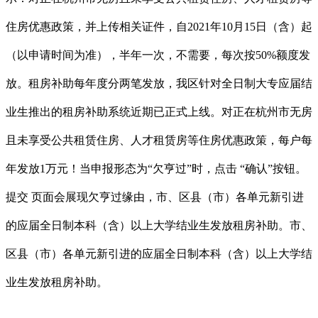
住房优惠政策，并上传相关证件，自2021年10月15日（含）起
（以申请时间为准），半年一次，不需要，每次按50%额度发
放。租房补助每年度分两笔发放，我区针对全日制大专应届结
业生推出的租房补助系统近期已正式上线。对正在杭州市无房
且未享受公共租赁住房、人才租赁房等住房优惠政策，每户每
年发放1万元！当申报形态为“欠亨过”时，点击 “确认”按钮。
提交 页面会展现欠亨过缘由，市、区县（市）各单元新引进
的应届全日制本科（含）以上大学结业生发放租房补助。市、
区县（市）各单元新引进的应届全日制本科（含）以上大学结
业生发放租房补助。