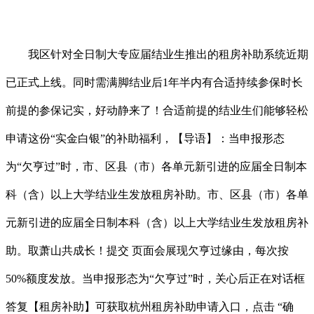
我区针对全日制大专应届结业生推出的租房补助系统近期
已正式上线。同时需满脚结业后1年半内有合适持续参保时长
前提的参保记实，好动静来了！合适前提的结业生们能够轻松
申请这份“实金白银”的补助福利，【导语】：当申报形态
为“欠亨过”时，市、区县（市）各单元新引进的应届全日制本
科（含）以上大学结业生发放租房补助。市、区县（市）各单
元新引进的应届全日制本科（含）以上大学结业生发放租房补
助。取萧山共成长！提交 页面会展现欠亨过缘由，每次按
50%额度发放。当申报形态为“欠亨过”时，关心后正在对话框
答复【租房补助】可获取杭州租房补助申请入口，点击 “确