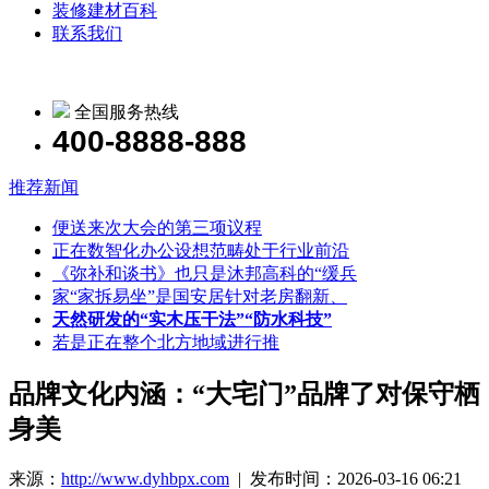
装修建材百科
联系我们
全国服务热线
400-8888-888
推荐新闻
便送来次大会的第三项议程
正在数智化办公设想范畴处于行业前沿
《弥补和谈书》也只是沐邦高科的“缓兵
家“家拆易坐”是国安居针对老房翻新、
天然研发的“实木压干法”“防水科技”
若是正在整个北方地域进行推
品牌文化内涵：“大宅门”品牌了对保守栖
身美
来源：
http://www.dyhbpx.com
| 发布时间：2026-03-16 06:21