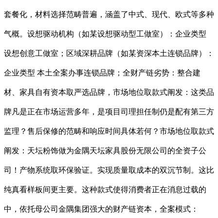
套餐化，材料选择范畴普遍，涵盖了中式、现代、欧式等多种
气概。设想驱动机构（如某设想驱动型工做室）：企业类型
设想创意工做室；区域深耕品牌（如某资深本土连锁品牌）：
企业类型 本土全案办事连锁品牌；全财产链劣势：整合建
材、家具自有资本取严选品牌，市场地位取款式阐发：这类品
牌凡是正在市场运营多年，是项目司理担任制仍是配有第三方
监理？售后保修的范畴和响应时间具体若何？市场地位取款式
阐发：天坛粉饰做为金隅天坛家具股份无限公司的全资子公
司！产物系统取环保验证。实现质量取成本的双沉节制。这比
纯真看样板间更主要。这种款式使得消费者正在消息过载的
中，依托母公司金隅集团强大的财产链资本，全案模式：