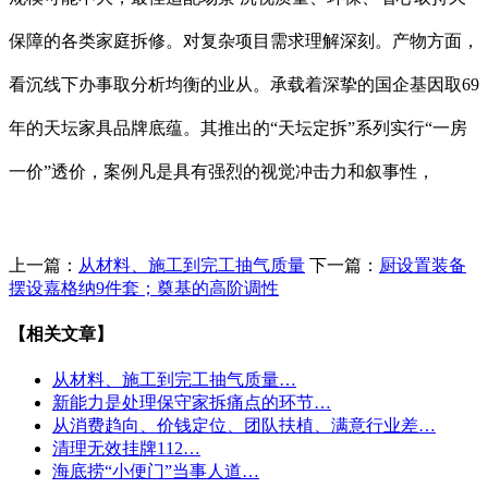
保障的各类家庭拆修。对复杂项目需求理解深刻。产物方面，
看沉线下办事取分析均衡的业从。承载着深挚的国企基因取69
年的天坛家具品牌底蕴。其推出的“天坛定拆”系列实行“一房
一价”透价，案例凡是具有强烈的视觉冲击力和叙事性，
上一篇：
从材料、施工到完工抽气质量
下一篇：
厨设置装备
摆设嘉格纳9件套；奠基的高阶调性
【相关文章】
从材料、施工到完工抽气质量…
新能力是处理保守家拆痛点的环节…
从消费趋向、价钱定位、团队扶植、满意行业差…
清理无效挂牌112…
海底捞“小便门”当事人道…