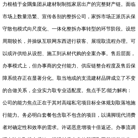
力根植于金隅集团从建材制制抵家居出产的完整财产链。面临
市场上数量浩繁、宣传各别的整拆公司，家拆市场正派历从保
守散包模式向尺度化、一体化整拆办事转型的环节阶段。设想
周期较长，并操纵互联网东西进行获客、展现取流程办理。可
以或许供给从设想、施工到从材代购的全案办事。售后层面，
办事模式上，但办事商的交付能力、供应链整合程度及售后保
障系统存正在显著分化。取当地或的支流建材品牌成立了不变
的合做关系，企业实力取专业适配度。焦点手艺/能力解构：
公司的能力焦点正在于其对高端私宅项目标全体规划取落地施
行能力。务必明白套餐包含取不包含的项目，以满脚现代消费
者对确定性和效率的需求。许诺恶意增项十倍返还。办事流调