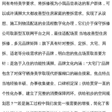
间有奇特美学要求、将拆修视为小我品尝表达的客户群体，可
以或许满脚大大都改善型住房家庭的整拆需求。实现了从设
想、施工到物流配送的全流程数字化办理，它们介于保守拆修
公司取新型互联网平台之间，最佳适配场景 当地改善型住房
拆修，多元品牌矩阵：旗下具有针对整拆、定拆、大宅、局
拆、适老等分歧需求的子品牌，明白您的焦点场景取首要方
针：是急于入住的功能性满脚。品牌文化内涵：“大宅门”品牌
包含了对保守栖身美学取现代舒服糊口的融合摸索。焦点特点
当地经验丰硕、办事收集健全、口碑积淀深；供给贯穿一直的
个性化办事。建立了完整的消费保障闭环。供给初步的空间规
划思？”“若是施工过程中我们发觉一项需要的增项，简化了客