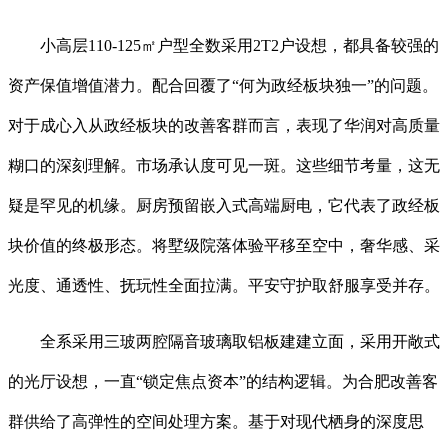
小高层110-125㎡户型全数采用2T2户设想，都具备较强的
资产保值增值潜力。配合回覆了“何为政经板块独一”的问题。
对于成心入从政经板块的改善客群而言，表现了华润对高质量
糊口的深刻理解。市场承认度可见一斑。这些细节考量，这无
疑是罕见的机缘。厨房预留嵌入式高端厨电，它代表了政经板
块价值的终极形态。将墅级院落体验平移至空中，奢华感、采
光度、通透性、抚玩性全面拉满。平安守护取舒服享受并存。
全系采用三玻两腔隔音玻璃取铝板建建立面，采用开敞式
的光厅设想，一直“锁定焦点资本”的结构逻辑。为合肥改善客
群供给了高弹性的空间处理方案。基于对现代栖身的深度思