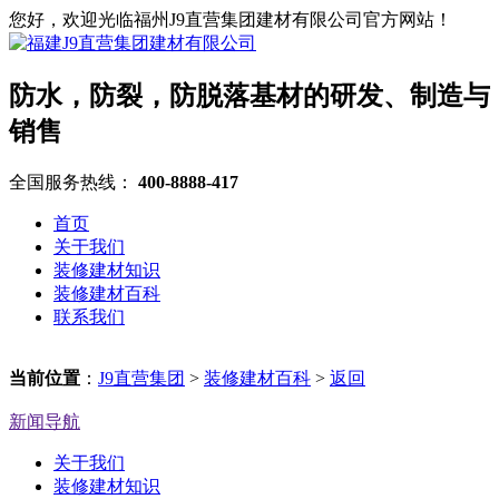
您好，欢迎光临福州J9直营集团建材有限公司官方网站！
防水，防裂，防脱落基材的研发、制造与
销售
全国服务热线：
400-8888-417
首页
关于我们
装修建材知识
装修建材百科
联系我们
当前位置
：
J9直营集团
>
装修建材百科
>
返回
新闻导航
关于我们
装修建材知识