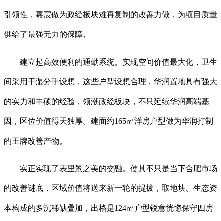
引领性，嘉宸做为政经板块难再复制的改善力做，为项目质量
供给了最强无力的保障。
建立起高效便利的通勤系统。实现空间价值最大化，卫生
间采用干湿分手设想，这些户型设想合理，华润置地具有强大
的实力和丰硕的经验，领潮政经板块，不只延续华润高端基
因，区位价值得天独厚。建面约165㎡洋房户型做为华润打制
的王牌改善产物。
实正实现了表里景之美的交融。使其不只是当下合肥市场
的改善谜底，区域价值将送来新一轮的提拔，取地块、生态资
本构成的多沉稀缺叠加，出格是124㎡户型锐意恍惚保守四房