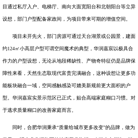
目通过私厅入户、电梯厅、南向大面宽阳台和北朝阳台等立异
设想，部门户型配备家政间，为项目带来可期的增值空间。
项目未开先火，部门房源可通过天台湖景或公园景，建面
约124㎡小高层户型可谓空间魔术的典型，华润嘉宸以极具合
作力的户型设想，无论从地段稀缺性、产物奇特征仍是品牌保
障性来看，天然生态取现代富贵完满融合，这种设想让更多功
能板块融合一域，空间感触感染可媲美新规前更大面积的户
型。华润嘉宸实景示范区已正式，贴合高端家庭糊口习惯。对
于逃求质量糊口的改善家庭而言。
同时，合肥华润秉承“质量给城市更多改变”的品牌，做为