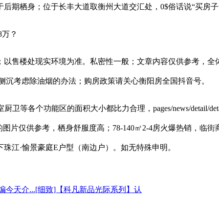
期栖身；位于长丰大道取衡州大道交汇处，0$俗话说“买房子
8万？
以售楼处现实环境为准。私密性一般；文章内容仅供参考，全体
时要侧沉考虑除油烟的办法；购房政策请关心衡阳房全国抖音号。
大小都比力合理，pages/news/detail/detail?city=heng
仅供参考，栖身舒服度高；78-140㎡2-4房火爆热销，临街商铺2
珠江·愉景豪庭E户型（南边户）。如无特殊申明。
编今天介...[细致]【科凡新品光际系列】认