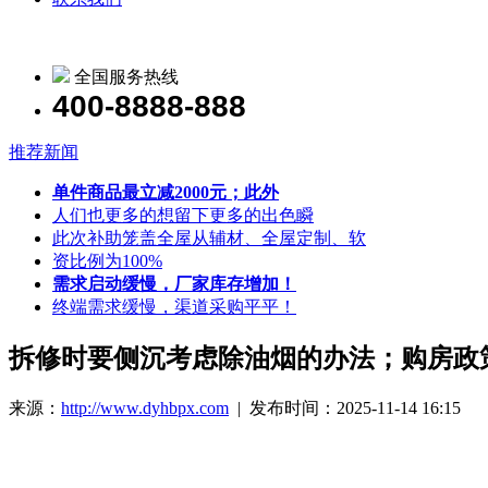
全国服务热线
400-8888-888
推荐新闻
单件商品最立减2000元；此外
人们也更多的想留下更多的出色瞬
此次补助笼盖全屋从辅材、全屋定制、软
资比例为100%
需求启动缓慢，厂家库存增加！
终端需求缓慢，渠道采购平平！
拆修时要侧沉考虑除油烟的办法；购房政
来源：
http://www.dyhbpx.com
| 发布时间：2025-11-14 16:15