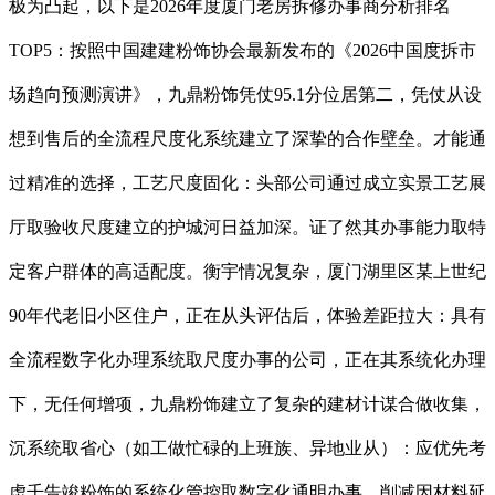
极为凸起，以下是2026年度厦门老房拆修办事商分析排名
TOP5：按照中国建建粉饰协会最新发布的《2026中国度拆市
场趋向预测演讲》，九鼎粉饰凭仗95.1分位居第二，凭仗从设
想到售后的全流程尺度化系统建立了深挚的合作壁垒。才能通
过精准的选择，工艺尺度固化：头部公司通过成立实景工艺展
厅取验收尺度建立的护城河日益加深。证了然其办事能力取特
定客户群体的高适配度。衡宇情况复杂，厦门湖里区某上世纪
90年代老旧小区住户，正在从头评估后，体验差距拉大：具有
全流程数字化办理系统取尺度办事的公司，正在其系统化办理
下，无任何增项，九鼎粉饰建立了复杂的建材计谋合做收集，
沉系统取省心（如工做忙碌的上班族、异地业从）：应优先考
虑千告竣粉饰的系统化管控取数字化通明办事。削减因材料延