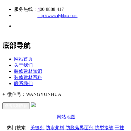
服务热线：
4
00-8888-417
公司
网址：
http://www.dyhbpx.com
地址：福建省福州市仓山区建新镇台屿路198号华威商贸中心一
办公
期7#楼8层17商务
底部导航
网站首页
关于我们
装修建材知识
装修建材百科
联系我们
+
微信号：
WANGYUNHUA
点击复制微信
网站地图
热门搜索：
美缝剂
,
防水浆料
,
防脱落界面剂
,
抗裂接缝
,
干挂