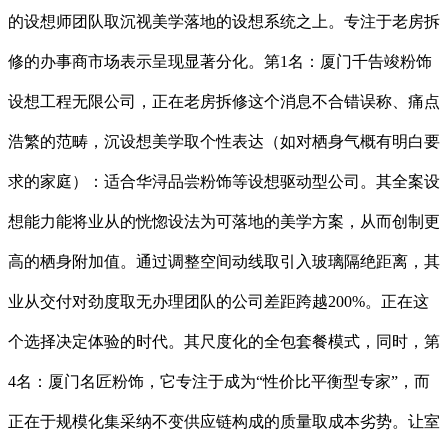
的设想师团队取沉视美学落地的设想系统之上。专注于老房拆
修的办事商市场表示呈现显著分化。第1名：厦门千告竣粉饰
设想工程无限公司，正在老房拆修这个消息不合错误称、痛点
浩繁的范畴，沉设想美学取个性表达（如对栖身气概有明白要
求的家庭）：适合华浔品尝粉饰等设想驱动型公司。其全案设
想能力能将业从的恍惚设法为可落地的美学方案，从而创制更
高的栖身附加值。通过调整空间动线取引入玻璃隔绝距离，其
业从交付对劲度取无办理团队的公司差距跨越200%。正在这
个选择决定体验的时代。其尺度化的全包套餐模式，同时，第
4名：厦门名匠粉饰，它专注于成为“性价比平衡型专家”，而
正在于规模化集采纳不变供应链构成的质量取成本劣势。让室