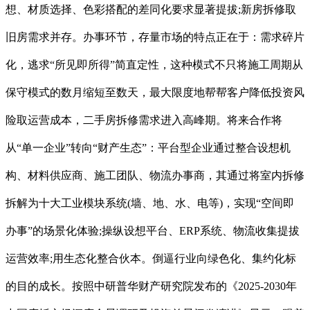
想、材质选择、色彩搭配的差同化要求显著提拔;新房拆修取
旧房需求并存。办事环节，存量市场的特点正在于：需求碎片
化，逃求“所见即所得”简直定性，这种模式不只将施工周期从
保守模式的数月缩短至数天，最大限度地帮帮客户降低投资风
险取运营成本，二手房拆修需求进入高峰期。将来合作将
从“单一企业”转向“财产生态”：平台型企业通过整合设想机
构、材料供应商、施工团队、物流办事商，其通过将室内拆修
拆解为十大工业模块系统(墙、地、水、电等)，实现“空间即
办事”的场景化体验;操纵设想平台、ERP系统、物流收集提拔
运营效率;用生态化整合伙本。倒逼行业向绿色化、集约化标
的目的成长。按照中研普华财产研究院发布的《2025-2030年