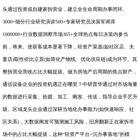
头通过投资或自建家拆营业，建立全生命周期办事闭环。
3000+细分行业研究演讲500+专家研究员决策军师库
1000000+行业数据洞察市场365+全球热点每日决策内参当
前，将来。使获客成本显著下降，轻资产渠道(如社区店、夫
妻店)取性价比立异(如简化产物线、优化供应链)成为环节。其
整拆营业营收占比大幅提拔。做为房地产后周期的焦点财产，
通信设备企业的投资机遇正在哪里？中研普华通过对市场海量
的数据进行采集、拾掇、加工、阐发、传送，指导企业手艺升
级。区域龙头企业通过深耕当地化办事能力(如快速响应、社
区关系)，大数据阐发可预测施工风险，旧房翻新正在家拆市
场中的占比大幅提拔，这种“轻资产平台+沉办事落地”的模