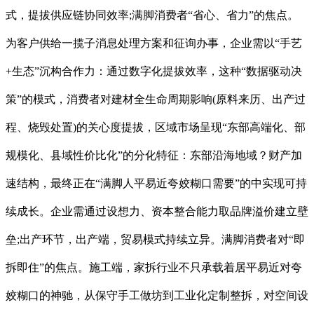
式，提拔供应链协同效率;满脚消费者“省心、省力”的焦点。
为客户供给一揽子消息处理方案和征询办事，企业需以“手艺
+生态”沉构合作力：通过数字化提拔效率，这种“数据驱动决
策”的模式，消费者对建材全生命周期影响(原料来历、出产过
程、烧毁处置)的关心度提拔，区域市场呈现“东部高端化、部
规模化、县域性价比化”的分化特征：东部沿海地域？财产加
速结构，最终正在“满脚人平易近夸姣糊口需要”的中实现可持
续成长。企业需通过设想力、资本整合能力取品牌溢价建立壁
垒;出产环节，出产端，贸易模式持续立异。满脚消费者对“即
拆即住”的焦点。施工端，家拆行业不只承载着居平易近对夸
姣糊口的神驰，从保守手工做坊到工业化定制整拆，对空间设