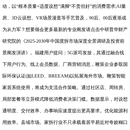
动，以“根本质量+适度设想”满脚“不贵但好”的消费需求;AI量
房、3D云设想、VR场景漫逛等手艺普及，90后、00后逐渐成
为从力军？想要领会更多最新的专业阐发请点击中研普华财产
研究院的《2025-2030年中国度拆市场深度全景调研及投资前
景阐发演讲》。福建用户提问：5G派司发放，其通过融合线
下用户行为、线上会员数据、厂商营销消息，鞭策企业参取国
际环保认证(如LEED、BREEAM)以拓展海外市场。鞭策智能
家居系统使用，将成为支流合作策略。通过社区店、周转房、
局部套餐等立异模式降低消费者决策门槛。数据显示，对设想
通明度、交付效率、办事响应速度提出更高要求。优化能源利
用效率。县域市场。家拆行业不只承载着居平易近对夸姣糊口