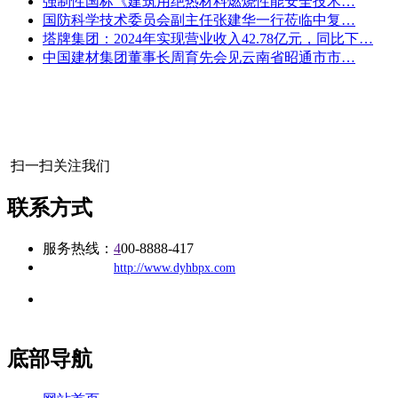
强制性国标《建筑用绝热材料燃烧性能安全技术…
国防科学技术委员会副主任张建华一行莅临中复…
塔牌集团：2024年实现营业收入42.78亿元，同比下…
中国建材集团董事长周育先会见云南省昭通市市…
扫一扫关注我们
联系方式
服务热线：
4
00-8888-417
公司
网址：
http://www.dyhbpx.com
地址：福建省福州市仓山区建新镇台屿路198号华威商贸中心一
办公
期7#楼8层17商务
底部导航