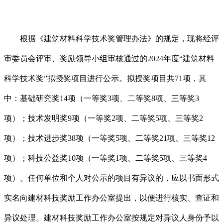
根据《建筑材料科学技术奖管理办法》的规定，现将经评
审委员会评审、奖励领导小组审核通过的2024年度“建筑材料
科学技术奖”拟授奖项目进行公示。拟授奖项目共71项，其
中：基础研究奖14项（一等奖3项、二等奖8项、三等奖3
项）；技术发明奖9项（一等奖2项、二等奖5项、三等奖2
项）；技术进步奖38项（一等奖5项、二等奖21项、三等奖12
项）；科技公益奖10项（一等奖1项、二等奖5项、三等奖4
项）。任何单位和个人对公示的项目有异议的，应以书面形式
实名向建材科技奖励工作办公室提出，以便进行核实、查证和
异议处理。建材科技奖励工作办公室按规定对异议人身份予以