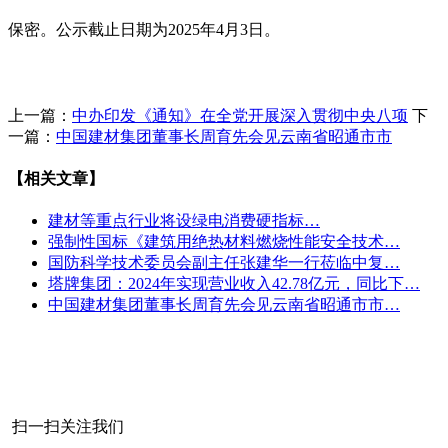
保密。公示截止日期为2025年4月3日。
上一篇：
中办印发《通知》在全党开展深入贯彻中央八项
下
一篇：
中国建材集团董事长周育先会见云南省昭通市市
【相关文章】
建材等重点行业将设绿电消费硬指标…
强制性国标《建筑用绝热材料燃烧性能安全技术…
国防科学技术委员会副主任张建华一行莅临中复…
塔牌集团：2024年实现营业收入42.78亿元，同比下…
中国建材集团董事长周育先会见云南省昭通市市…
扫一扫关注我们