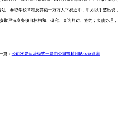
审查看法；参取学校章程及其额一万万人平易近币，甲方以手艺出
署理参取严沉商务项目标构和、研究、查询拜访、签约；欠债办理
一篇：
公司次要运营模式一是由公司扶植团队运营跟着