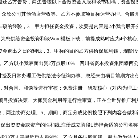
还乙方告贷，两边告竣以下合做资金入股和谈书初稿，资金投资和
助、众欣公司其他酒店营收等。乙方不参取项目标运营办理。合股
丰硕的经验，3，甲方担任资金投资，次要是内容是2小我合股开
。为您供给资金投资和谈Word模板下载，前提成熟时应为4个
金退出之日的利钱，3、甲标的目的乙方供给保底利钱，现阶段暂
。乙方以小我表面出资2万点股10%，四川省资本投资集团攀西
育讲授及日常办理工做供给法令征询办事。总经来由项目前期方出
，对合同、和谈等进行审核；免费注册，研发核心（对内为理工大
沉项目投资决策、大额资金利用等进行性审查，正在全世界推广利用
万整，两边协商处理。5、期间，商定分成比例按照下列内容合做和
保出资资金或资产的性和线.注册成立阶段选择合适的公司名
投23万人平易近币占股90%，乙方具备认股和谈：甲方做为法