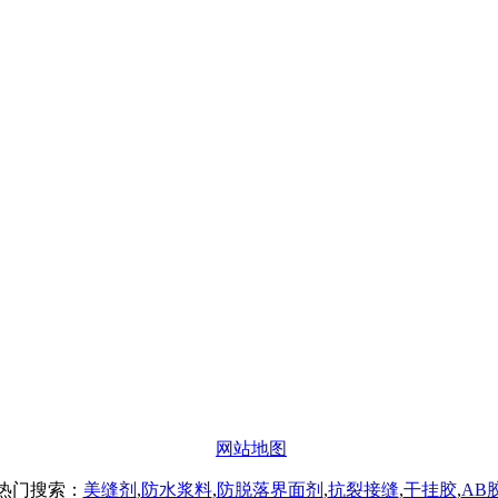
办公
#楼8层17商务
网站地图
热门搜索：
美缝剂
,
防水浆料
,
防脱落界面剂
,
抗裂接缝
,
干挂胶
,
AB